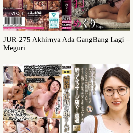
JUR-275 Akhirnya Ada GangBang Lagi –
Meguri