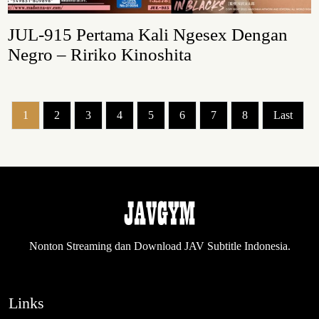
JUL-915 Pertama Kali Ngesex Dengan
Negro – Ririko Kinoshita
1
2
3
4
5
6
7
8
Last
Nonton Streaming dan Download JAV Subtitle Indonesia.
Links