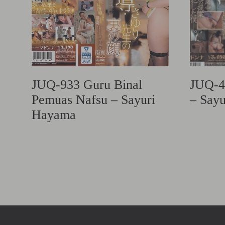
JUQ-933 Guru Binal
JUQ-4
Pemuas Nafsu – Sayuri
– Say
Hayama