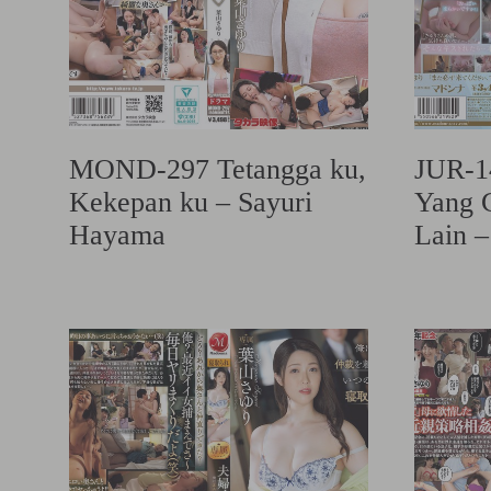
MOND-297 Tetangga ku,
JUR-1
Kekepan ku – Sayuri
Yang 
Hayama
Lain 