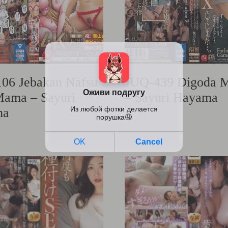
06 Jebakan Nafsu
JUQ-439 Digoda M
Mama – Sayuri
– Sayuri Hayama
ma