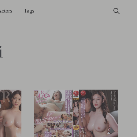
ctors
Tags
i