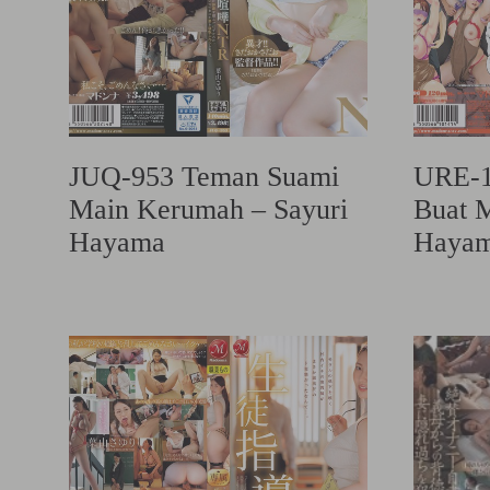
JUQ-953 Teman Suami
URE-1
Main Kerumah – Sayuri
Buat 
Hayama
Haya