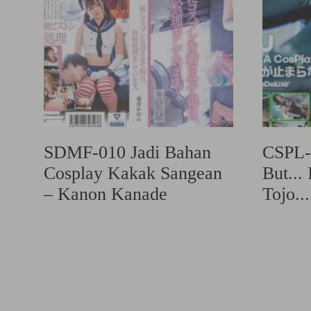
SDMF-010 Jadi Bahan
CSPL-
Cosplay Kakak Sangean
But...
– Kanon Kanade
Tojo...