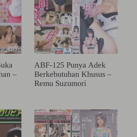
Suka
ABF-125 Punya Adek
han –
Berkebutuhan Khusus –
Remu Suzumori