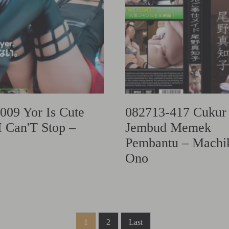
009 Yor Is Cute
082713-417 Cukur
 I Can'T Stop –
Jembud Memek
Pembantu – Machi
Ono
1
2
Last