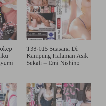
okep
T38-015 Suasana Di
hiku
Kampung Halaman Asik
Ayumi
Sekali – Emi Nishino